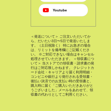
Youtube
＜発送について＞ ご注文いただいてか
ら、だいたい3日〜5日で発送いたしま
す。（土日祝除く） 特にお急ぎの場合
は、リミットを備考欄にご記載くださ
い。 ※ご対応できない場合はキャンセル
処理させていただきます。 ＜領収書につ
いて＞ 当ストアでの領収書・請求書の発
行はご対応致しかねます。 クレジットカ
ード会社・キャリアより届く利用明細・
コンビニや銀行より発行される受領書・
後払い決済でのお支払い時の受領書と、
購入時に届く「ご購入いただきありがと
うございました」メールをあわせて、領
収書の代わりとしてご利用ください。